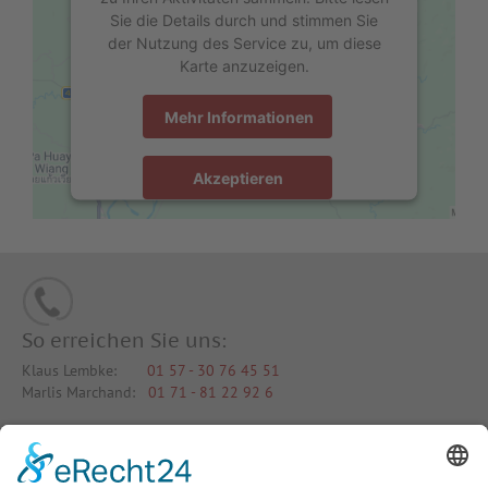
Sie die Details durch und stimmen Sie
der Nutzung des Service zu, um diese
Karte anzuzeigen.
Mehr Informationen
Akzeptieren
powered by
Usercentrics Consent
Management Platform
&
eRecht24
So erreichen Sie uns:
Klaus Lembke:
01 57 - 30 76 45 51
Marlis Marchand:
01 71 - 81 22 92 6