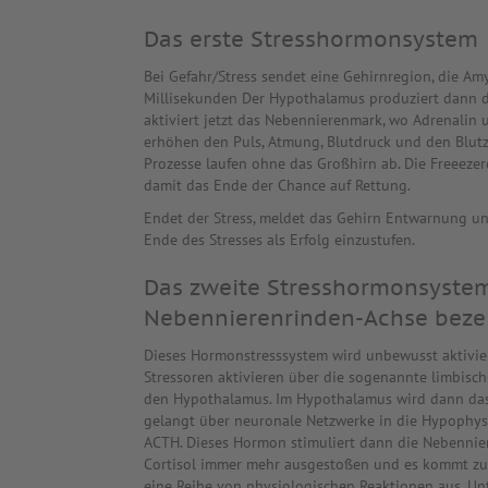
Das erste Stresshormonsystem
Bei Gefahr/Stress sendet eine Gehirnregion, die A
Millisekunden Der Hypothalamus produziert dann 
aktiviert jetzt das Nebennierenmark, wo Adrenalin 
erhöhen den Puls, Atmung, Blutdruck und den Blutzu
Prozesse laufen ohne das Großhirn ab. Die Freeeze
damit das Ende der Chance auf Rettung.
Endet der Stress, meldet das Gehirn Entwarnung un
Ende des Stresses als Erfolg einzustufen.
Das zweite Stresshormonsyste
Nebennierenrinden-Achse beze
Dieses Hormonstresssystem wird unbewusst aktivier
Stressoren aktivieren über die sogenannte limbisc
den Hypothalamus. Im Hypothalamus wird dann das
gelangt über neuronale Netzwerke in die Hypophy
ACTH. Dieses Hormon stimuliert dann die Nebenniere
Cortisol immer mehr ausgestoßen und es kommt zu 
eine Reihe von physiologischen Reaktionen aus. 