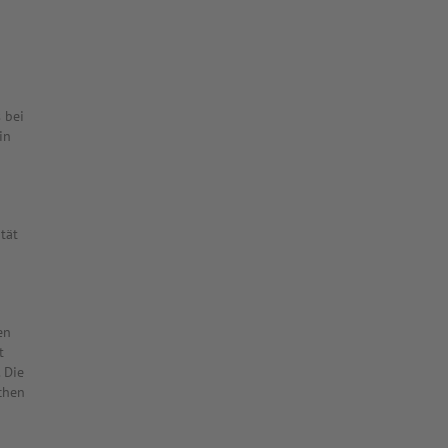
 bei
in
tät
en
t
 Die
chen