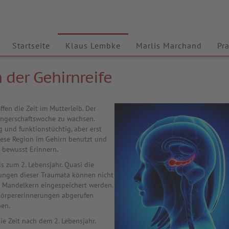
Startseite
Klaus Lembke
Marlis Marchand
Pra
 der Gehirnreife
fen die Zeit im Mutterleib. Der
ngerschaftswoche zu wachsen.
g und funktionstüchtig, aber erst
ese Region im Gehirn benutzt und
s bewusst Erinnern.
s zum 2. Lebensjahr. Quasi die
rungen dieser Traumata können nicht
m Mandelkern eingespeichert werden.
 Körpererinnerungen abgerufen
nen.
e Zeit nach dem 2. Lebensjahr.