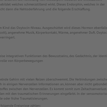
bildet welches schmerzstillend wirkt. Dieses Endorphin, welches in der
ht dann die Nahtoderfahrung und die folgende Erschlaffung.
im Kind das Oxytocin-Niveau. Ausgeschüttet wird dieses Hormon ebenfalls
icott), angenehme Musik, Körperkontakt, Wärme, angenehmer Duft. Oxytoc
verringert.
ise integrativen Funktionen des Bewusstseins, des Gedächtnis, der Identi
trolle von Körperbewegungen
ckelnde Gehirn mit vielen Reizen überschwemmt. Die Verbindungen zwisch
 in einigen Nervenzellen Informationen an, können aber nicht gebündel
bstoffes zwischen den Nervenzellen. Es kommt somit zum Zeitachsenverlust.
len mit den traumatischen Erinnerungen eingefärbt. In der sensomotoris
le oder frühe Traumatisierungen.
folgende Ereignisse zählen: