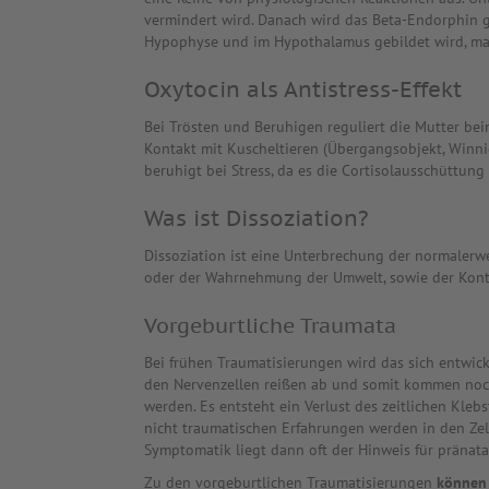
vermindert wird. Danach wird das Beta-Endorphin ge
Hypophyse und im Hypothalamus gebildet wird, mac
Oxytocin als Antistress-Effekt
Bei Trösten und Beruhigen reguliert die Mutter be
Kontakt mit Kuscheltieren (Übergangsobjekt, Winn
beruhigt bei Stress, da es die Cortisolausschüttung 
Was ist Dissoziation?
Dissoziation ist eine Unterbrechung der normalerwe
oder der Wahrnehmung der Umwelt, sowie der Kon
Vorgeburtliche Traumata
Bei frühen Traumatisierungen wird das sich entwi
den Nervenzellen reißen ab und somit kommen noch
werden. Es entsteht ein Verlust des zeitlichen Kle
nicht traumatischen Erfahrungen werden in den Zel
Symptomatik liegt dann oft der Hinweis für pränata
Zu den vorgeburtlichen Traumatisierungen
können