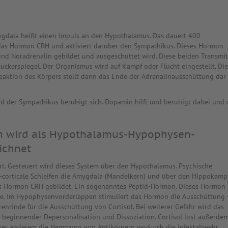
mygdala heißt einen Impuls an den Hypothalamus. Das dauert 400
das Hormon CRH und aktiviert darüber den Sympathikus. Dieses Hormon
und Noradrenalin gebildet und ausgeschüttet wird. Diese beiden Transmit
ckerspiegel. Der Organismus wird auf Kampf oder Flucht eingestellt. Di
reaktion des Körpers stellt dann das Ende der Adrenalinausschüttung dar
d der Sympathikus beruhigt sich. Dopamin hilft und beruhigt dabei und 
m wird als Hypothalamus-Hypophysen-
ichnet
t. Gesteuert wird dieses System über den Hypothalamus. Psychische
h-corticale Schleifen die Amygdala (Mandelkern) und über den Hippokam
 Hormon CRH gebildet. Ein sogenanntes Peptid-Hormon. Dieses Hormon
se. Im Hypophysenvorderlappen stimuliert das Hormon die Ausschüttung
nrinde für die Ausschüttung von Cortisol. Bei weiterer Gefahr wird das
beginnender Depersonalisation und Dissoziation. Cortisol löst außerde
Unter anderem die Hemmung von Antikörpern wodurch die Infektabwehr