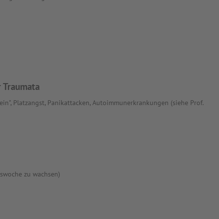
r Traumata
ein", Platzangst, Panikattacken, Autoimmunerkrankungen (siehe Prof.
tswoche zu wachsen)