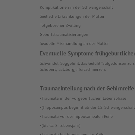
Komplikationen in der Schwangerschaft
Seelische Erkrankungen der Mutter
Totgeborener Zwilling
Geburtstraumatisierungen
Sexuelle Misshandlung an der Mutter
Eventuelle Symptome frühgeburtliche
Schwindel, Soggefühl, das Gefühl "aufgedunsen zu s
Schubert; Salzburg), Herzschmerzen.
Traumaeinteilung nach der Gehirnreife
•Traumata in der vorgeburtlichen Lebensphase
•(Hippocampus beginnt ab der 15. Schwangerschaf
•Traumata vor der hippocampalen Reife
•(bis ca. 2. Lebensjahr)
•Traumata bei hippocampaler Reife