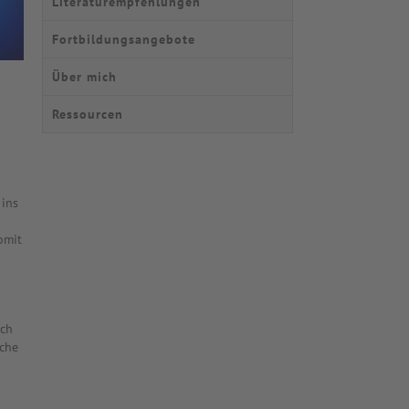
Literaturempfehlungen
Fortbildungsangebote
Über mich
Ressourcen
 ins
omit
ich
ache