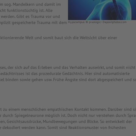
 im sog. Mandelkern und damit im
t funktionstüchtig ist. Alle
 werden. Gibt es Trauma vor und
mplizit gespeicherte Trauma mit dem
Hypocampus. © pixologic- Depositphotos.com
ktionierende Welt und somit baut sich die Weltsicht über einer
sses, der sich auf das Erleben und das Verhalten auswirkt, und somit nicht
 Gedächtnisses ist das prozedurale Gedächtnis. Hier sind automatisierte
kel binden sowie gehen usw. Frühe Ängste sind dort abgespeichert und s
pt zu einem menschlichen empathischen Kontakt kommen. Darüber sind s
ur durch Spiegelneurone möglich ist. Doch nicht nur verstehen durch Spr
en, Gesichtsausdrücke, Mundbewegungen und Blicke. So entwickelt der
e dekodiert werden kann. Somit sind Reaktionsmuster von frühesten