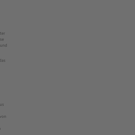
ter
ese
 und
das
pus
 von
m